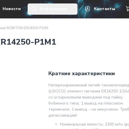
1
Новинка
Новости
Информация
Контакты
ания ROBITON ER14250-P1M1
ER14250-P1M1
Краткие характеристики
Неперезаряжаемый литий-тионилхлори
(LiSOCl2) элемент питания ER14250 1/2АА
со штырьковыми выводами под пайку,
бобинного типа. 1 вывод на плюсовом
терминале, 1 вывод - на минусовом. Тре
депассивации!
Номинальная емкость: 1300 мАч (р