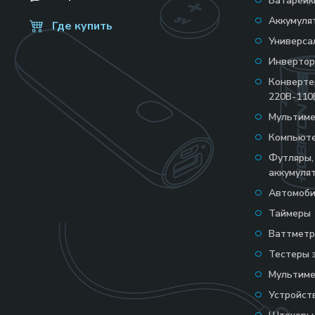
Батарейк
Аккумуля
Где купить
Универса
Инвертор
Конверт
220В-110
Мультим
Компьюте
Футляры,
аккумуля
Автомоби
Таймеры
Ваттмет
Тестеры 
Мультим
Устройст