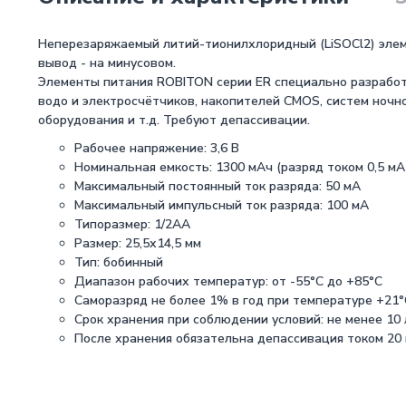
Неперезаряжаемый литий-тионилхлоридный (LiSOCl2) элеме
вывод - на минусовом.
Элементы питания ROBITON серии ER специально разработ
водо и электросчётчиков, накопителей CMOS, систем ночн
оборудования и т.д. Требуют депассивации.
Рабочее напряжение: 3,6 В
Номинальная емкость: 1300 мАч (разряд током 0,5 мА 
Максимальный постоянный ток разряда: 50 мА
Максимальный импульсный ток разряда: 100 мА
Типоразмер: 1/2АА
Размер: 25,5х14,5 мм
Тип: бобинный
Диапазон рабочих температур: от -55°С до +85°С
Саморазряд не более 1% в год при температуре +21°
Срок хранения при соблюдении условий: не менее 10
После хранения обязательна депассивация током 20 