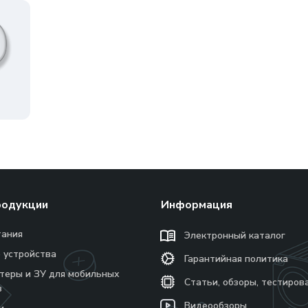
родукции
Информация
тания
Электронный каталог
 устройства
Гарантийная политика
теры и ЗУ для мобильных
Статьи, обзоры, тестиров
в
Видеообзоры