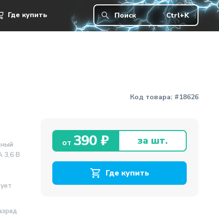
390 ₽
Где купить
Где купить
Поиск
Ctrl+K
Код товара:
#18626
390 ₽
за шт.
от
дный
 3,6 В
Где купить
бует
азряд