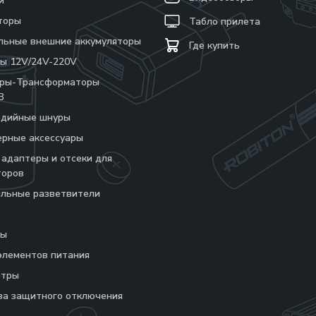
и
торы
Табло прилета
льные внешние аккумуляторы
Где купить
ы 12V/24V-220V
еры-Трансформаторы
В
едийные шнуры
рные аксессуары
 адаптеры и отсеки для
торов
льные разветвители
ры
элементов питания
етры
ва защитного отключения