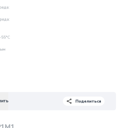
ряда:
ряда:
-55°С
ным
пить
Поделиться
P1M1