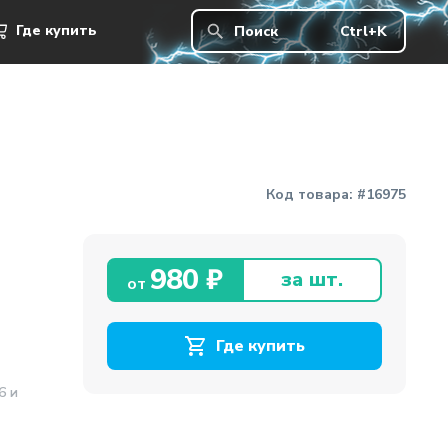
980 ₽
Где купить
Где купить
Поиск
Ctrl+K
Код товара:
#16975
980 ₽
за шт.
от
Где купить
6 и
3