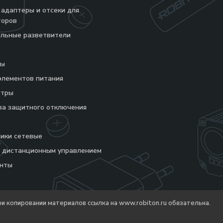
 адаптеры и отсеки для
торов
льные разветвители
ры
элементов питания
етры
ва защитного отключения
ики сетевые
с дистанционным управлением
енты
ри копировании материалов ссылка на
www.robiton.ru
обязательна.