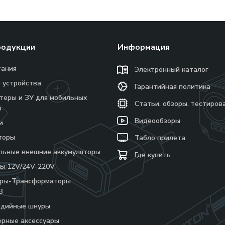
родукции
Информация
тания
Электронный каталог
 устройства
Гарантийная политика
теры и ЗУ для мобильных
Статьи, обзоры, тестиров
в
Видеообзоры
и
торы
Табло прилета
льные внешние аккумуляторы
Где купить
ы 12V/24V-220V
еры-Трансформаторы
В
едийные шнуры
рные аксессуары