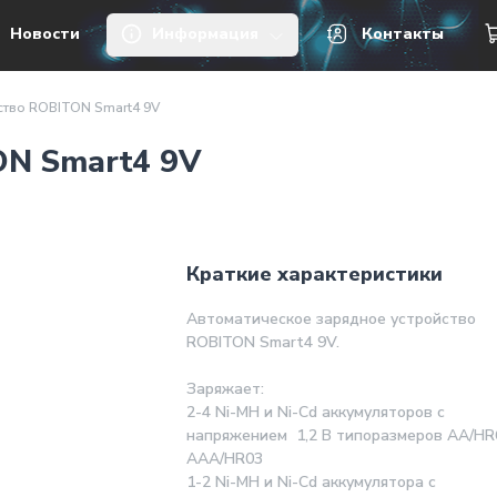
V
Новости
Информация
Контакты
ство ROBITON Smart4 9V
ON Smart4 9V
Краткие характеристики
Автоматическое зарядное устройство
ROBITON Smart4 9V.
Заряжает:
2-4 Ni-MH и Ni-Cd аккумуляторов с
напряжением 1,2 В типоразмеров АА/HR
AAA/HR0
1-2 Ni-MH и Ni-Cd аккумулятора с