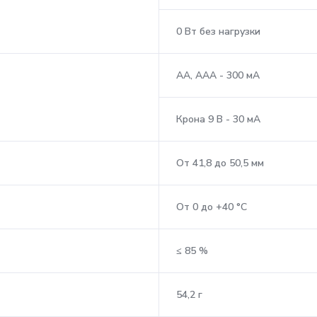
0 Вт без нагрузки
АА, ААА - 300 мА
Крона 9 В - 30 мА
От 41,8 до 50,5 мм
От 0 до +40 °С
≤ 85 %
54,2 г