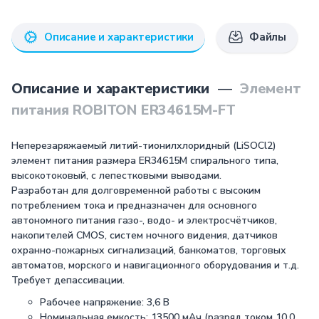
Описание и характеристики
Файлы
Описание и характеристики
—
Элемент
питания ROBITON ER34615M-FT
Неперезаряжаемый литий-тионилхлоридный (LiSOCl2)
элемент питания размера ER34615M спирального типа,
высокотоковый, с лепестковыми выводами.
Разработан для долговременной работы с высоким
потреблением тока и предназначен для основного
автономного питания газо-, водо- и электросчётчиков,
накопителей CMOS, систем ночного видения, датчиков
охранно-пожарных сигнализаций, банкоматов, торговых
автоматов, морского и навигационного оборудования и т.д.
Требует депассивации.
Рабочее напряжение: 3,6 В
Номинальная емкость: 13500 мАч (разряд током 10,0