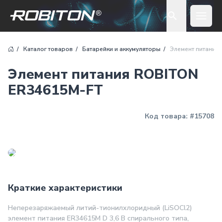
Open 
Каталог товаров
Батарейки и аккумуляторы
Элемент питания
Элемент питания ROBITON
ER34615M-FT
Код товара:
#15708
Краткие характеристики
Неперезаряжаемый литий-тионилхлоридный (LiSOCl2)
элемент питания ER34615M D 3,6 В спирального типа,