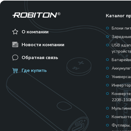
Каталог п
Блоки пи
О компании
Зарядные
Новости компании
USB адап
устройст
Обратная связь
Батарейк
Аккумуля
Где купить
Универса
Инвертор
Конверт
220В-110
Мультим
Компьюте
Футляры,