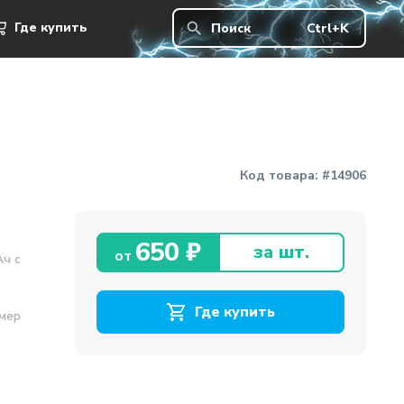
650 ₽
Где купить
Где купить
Поиск
Ctrl+K
Код товара:
#14906
650 ₽
за шт.
от
Ач с
Где купить
имер