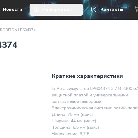
Новости
Информация
Контакты
 ROBITON LP604374
4374
Краткие характеристики
Li-Po аккумулятор LP604374 3,7 В 2300 м
защитной платой и универсальными
контактными выводами.
Электрохимическая система: литий-пол
Длина: 75 мм (макс)
Ширина: 44 мм (макс)
Толщина: 6,5 мм (макс)
Напряжение: 3,7 В