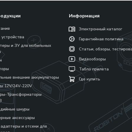
родукции
Информация
тания
Электронный каталог
 устройства
Гарантийная политика
теры и ЗУ для мобильных
Статьи, обзоры, тестиров
в
Видеообзоры
и
торы
Табло прилета
льные внешние аккумуляторы
Где купить
ы 12V/24V-220V
еры-Трансформаторы
В
едийные шнуры
рные аксессуары
 адаптеры и отсеки для