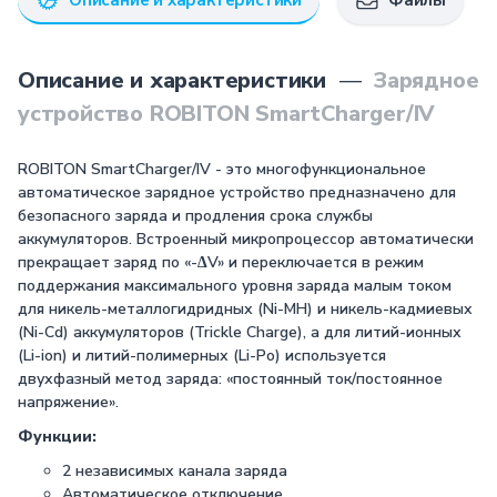
Описание и характеристики
Файлы
Описание и характеристики
—
Зарядное
устройство ROBITON SmartCharger/IV
ROBITON SmartCharger/IV - это многофункциональное
автоматическое зарядное устройство предназначено для
безопасного заряда и продления срока службы
аккумуляторов. Встроенный микропроцессор автоматически
прекращает заряд по «-∆V» и переключается в режим
поддержания максимального уровня заряда малым током
для никель-металлогидридных (Ni-MH) и никель-кадмиевых
(Ni-Cd) аккумуляторов (Trickle Charge), а для литий-ионных
(Li-ion) и литий-полимерных (Li-Po) используется
двухфазный метод заряда: «постоянный ток/постоянное
напряжение».
Функции:
2 независимых канала заряда
Автоматическое отключение