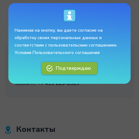
Нажимая на кнопку, вы даете согласие на
обработку своих персональных данных в
соответствии с пользовательским соглашением.
Условия Пользовательского соглашения
Внимание !
Ищем дистрибьютора в Казахстане,
Подтверждаю
Армении и Киргизии.
Звоните:
+7 495 223-2529
Контакты